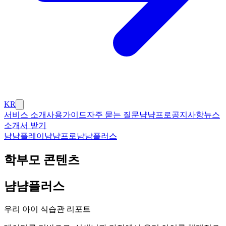
KR
서비스 소개
사용가이드
자주 묻는 질문
냠냠프로
공지사항
뉴스
소개서 받기
냠냠플레이
냠냠프로
냠냠플러스
학부모 콘텐츠
냠냠플러스
우리 아이 식습관 리포트